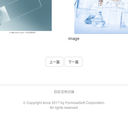
image
上一篇
下一篇
目前沒有討論
© Copyright since 2017 by FormosaSoft Corporation.
All rights reserved.