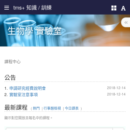
tms+ 知識 / 訓練
生物學 實驗室
課程中心
公告
1.
申請研究經費說明會
2018-12-14
2.
實驗室注意事項
2018-12-14
最新課程
(
熱門
|
行事曆檢視
|
今日課表
)
顯示對您開放且報名中的課程。