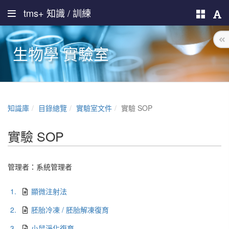
tms+ 知識 / 訓練
生物學 實驗室
知識庫
目錄總覽
實驗室文件
實驗 SOP
實驗 SOP
管理者：
系統管理者
1.
顯微注射法
2.
胚胎冷凍 / 胚胎解凍復育
3.
小鼠淨化復育