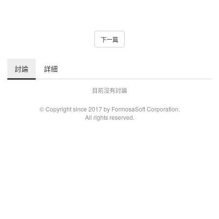
下一篇
討論
詳細
目前沒有討論
© Copyright since 2017 by FormosaSoft Corporation.
All rights reserved.