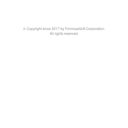
© Copyright since 2017 by FormosaSoft Corporation.
All rights reserved.