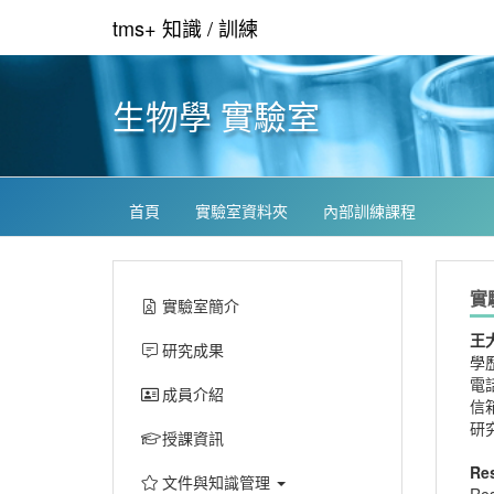
tms+ 知識 / 訓練
生物學 實驗室
首頁
實驗室資料夾
內部訓練課程
實
實驗室簡介
王
研究成果
學
電話:
成員介紹
信箱
研
授課資訊
Re
文件與知識管理