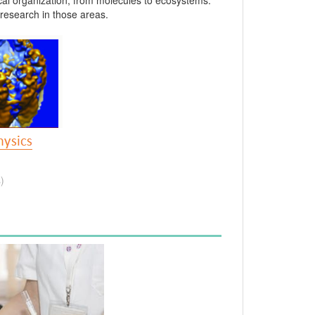
ical organization, from molecules to ecosystems.
 research in those areas.
s
)