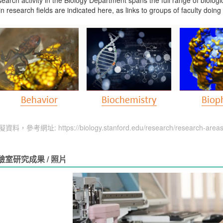
earch activity in the Biology Department spans the full range of biolog
n research fields are indicated here, as links to groups of faculty doing
模擬資料，參考網址:
https://biology.stanford.edu/research/research-area
驗室研究成果 / 照片