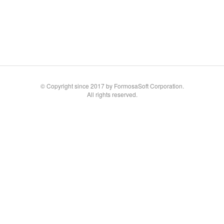
© Copyright since 2017 by FormosaSoft Corporation.
All rights reserved.