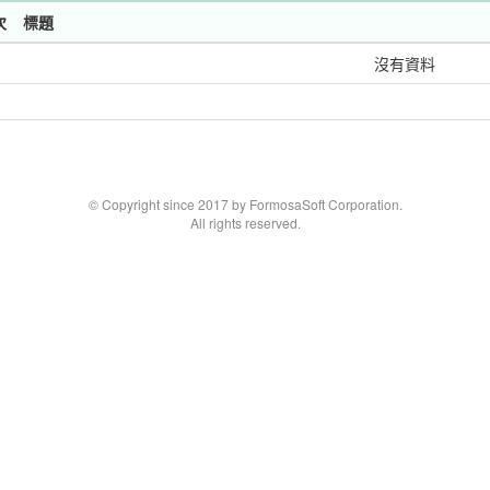
次
標題
沒有資料
© Copyright since 2017 by FormosaSoft Corporation.
All rights reserved.