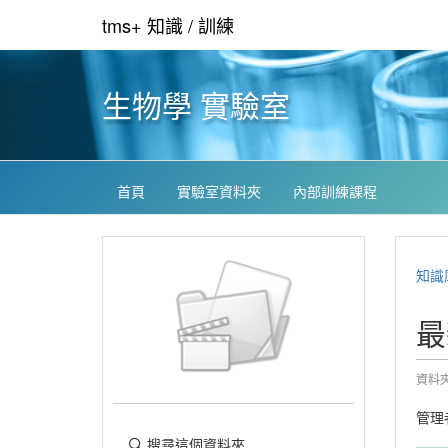
tms+ 知識 / 訓練
生物學 實驗室
首頁
實驗室資料夾
內部訓練課程
知識
最
資料夾:
管理
搜尋這個資料夾