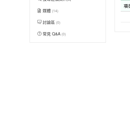
項
媒體
(14)
討論區
(0)
常見 Q&A
(0)